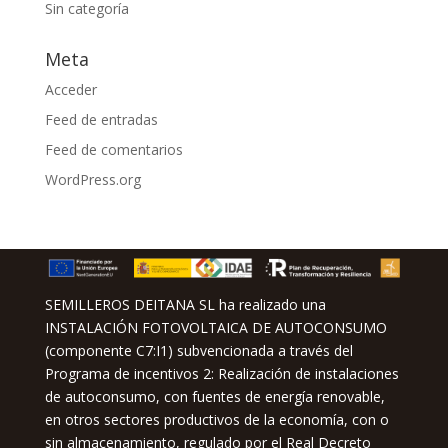
Sin categoría
Meta
Acceder
Feed de entradas
Feed de comentarios
WordPress.org
SEMILLEROS DEITANA SL ha realizado una
INSTALACIÓN FOTOVOLTAICA DE AUTOCONSUMO
(componente C7:I1) subvencionada a través del
Programa de incentivos 2: Realización de instalaciones
de autoconsumo, con fuentes de energía renovable,
en otros sectores productivos de la economía, con o
sin almacenamiento, regulado por el Real Decreto