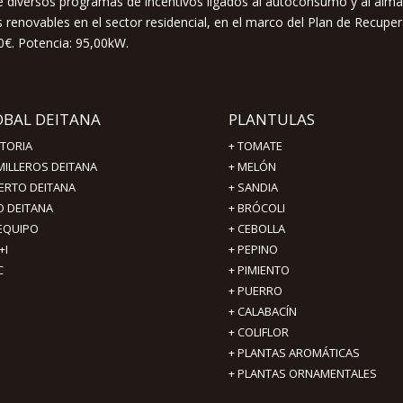
 de diversos programas de incentivos ligados al autoconsumo y al alm
renovables en el sector residencial, en el marco del Plan de Recuper
0€. Potencia: 95,00kW.
OBAL DEITANA
PLANTULAS
STORIA
+
TOMATE
MILLEROS DEITANA
+
MELÓN
ERTO DEITANA
+
SANDIA
O DEITANA
+
BRÓCOLI
 EQUIPO
+
CEBOLLA
+I
+
PEPINO
C
+
PIMIENTO
+ PUERRO
+ CALABACÍN
+ COLIFLOR
+ PLANTAS AROMÁTICAS
+ PLANTAS ORNAMENTALES