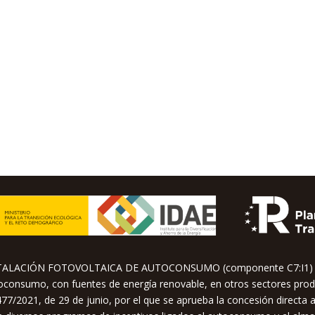
STALACIÓN FOTOVOLTAICA DE AUTOCONSUMO (componente C7:I1) su
utoconsumo, con fuentes de energía renovable, en otros sectores prod
77/2021, de 29 de junio, por el que se aprueba la concesión directa