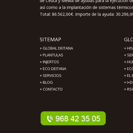
de Ceuta y Melilla de ayudas para la ejecución
así como a la implantación de sistemas térmicos 
Total: 86.562,00€. Importe de la ayuda: 30.296,0
SITEMAP
GL
+
GLOBAL DEITANA
+
HI
+
PLANTULAS
+
SE
+
INJERTOS
+
HU
+
ECO DEITANA
+
EC
+
SERVICIOS
+
EL
+
BLOG
+
I+D
+
CONTACTO
+
RS