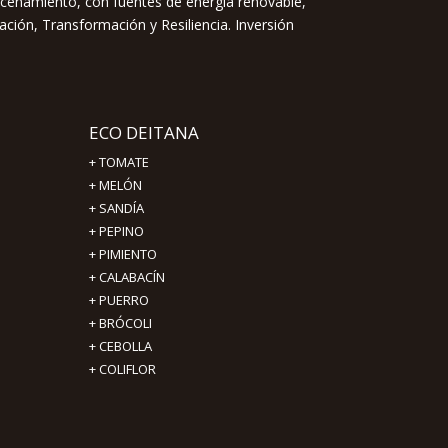
acenamiento, con fuentes de energía renovable,
ación, Transformación y Resiliencia. Inversión
ECO DEITANA
+
TOMATE
+
MELÓN
+
SANDÍA
+
PEPINO
+
PIMIENTO
+
CALABACÍN
+
PUERRO
+
BRÓCOLI
+
CEBOLLA
+
COLIFLOR