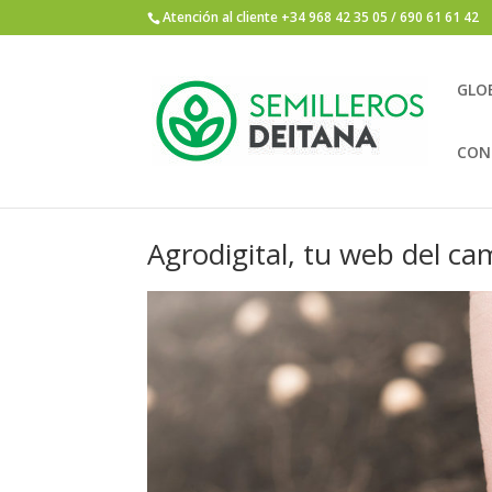
Atención al cliente +34 968 42 35 05 / 690 61 61 42
GLO
CON
Agrodigital, tu web del c