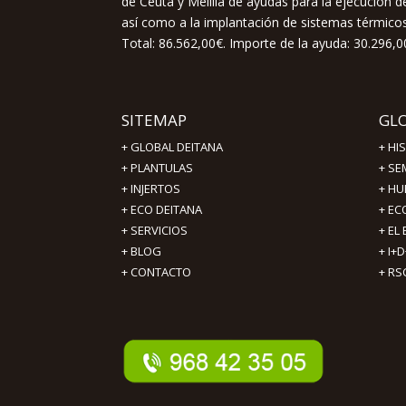
de Ceuta y Melilla de ayudas para la ejecución
así como a la implantación de sistemas térmicos 
Total: 86.562,00€. Importe de la ayuda: 30.296,0
SITEMAP
GL
+
GLOBAL DEITANA
+
HI
+
PLANTULAS
+
SE
+
INJERTOS
+
HU
+
ECO DEITANA
+
EC
+
SERVICIOS
+
EL
+
BLOG
+
I+D
+
CONTACTO
+
RS