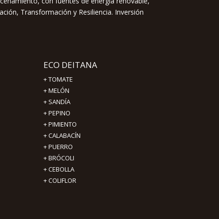
acenamiento, con fuentes de energía renovable,
ación, Transformación y Resiliencia. Inversión
ECO DEITANA
+
TOMATE
+
MELÓN
+
SANDÍA
+
PEPINO
+
PIMIENTO
+
CALABACÍN
+
PUERRO
+
BRÓCOLI
+
CEBOLLA
+
COLIFLOR