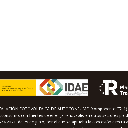
STALACIÓN FOTOVOLTAICA DE AUTOCONSUMO (componente C7:I1) su
utoconsumo, con fuentes de energía renovable, en otros sectores prod
77/2021, de 29 de junio, por el que se aprueba la concesión directa