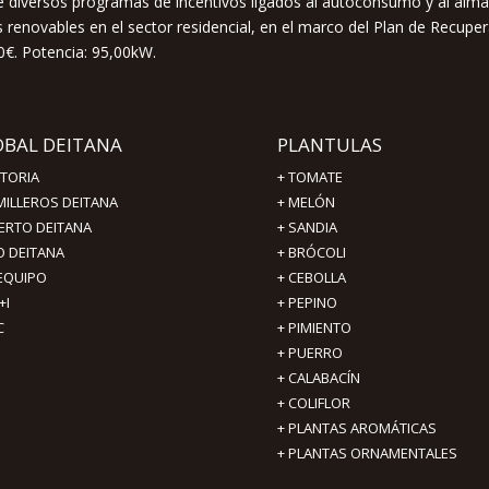
 de diversos programas de incentivos ligados al autoconsumo y al alm
renovables en el sector residencial, en el marco del Plan de Recuper
0€. Potencia: 95,00kW.
OBAL DEITANA
PLANTULAS
STORIA
+
TOMATE
MILLEROS DEITANA
+
MELÓN
ERTO DEITANA
+
SANDIA
O DEITANA
+
BRÓCOLI
 EQUIPO
+
CEBOLLA
+I
+
PEPINO
C
+
PIMIENTO
+ PUERRO
+ CALABACÍN
+ COLIFLOR
+ PLANTAS AROMÁTICAS
+ PLANTAS ORNAMENTALES