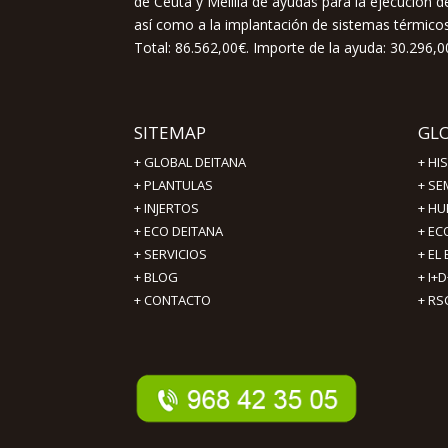
de Ceuta y Melilla de ayudas para la ejecución
así como a la implantación de sistemas térmicos 
Total: 86.562,00€. Importe de la ayuda: 30.296,0
SITEMAP
GL
+
GLOBAL DEITANA
+
HI
+
PLANTULAS
+
SE
+
INJERTOS
+
HU
+
ECO DEITANA
+
EC
+
SERVICIOS
+
EL
+
BLOG
+
I+D
+
CONTACTO
+
RS