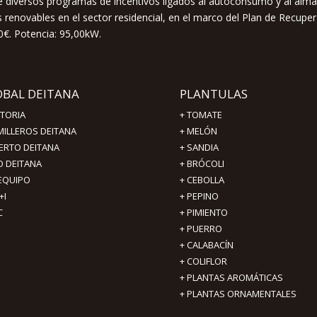
 de diversos programas de incentivos ligados al autoconsumo y al alm
renovables en el sector residencial, en el marco del Plan de Recuper
0€. Potencia: 95,00kW.
OBAL DEITANA
PLANTULAS
STORIA
+
TOMATE
MILLEROS DEITANA
+
MELÓN
ERTO DEITANA
+
SANDIA
O DEITANA
+
BRÓCOLI
 EQUIPO
+
CEBOLLA
+I
+
PEPINO
C
+
PIMIENTO
+ PUERRO
+ CALABACÍN
+ COLIFLOR
+ PLANTAS AROMÁTICAS
+ PLANTAS ORNAMENTALES