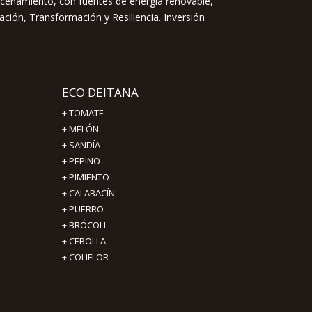
acenamiento, con fuentes de energía renovable,
ación, Transformación y Resiliencia. Inversión
ECO DEITANA
+
TOMATE
+
MELÓN
+
SANDÍA
+
PEPINO
+
PIMIENTO
+
CALABACÍN
+
PUERRO
+
BRÓCOLI
+
CEBOLLA
+
COLIFLOR