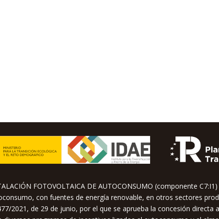
STALACIÓN FOTOVOLTAICA DE AUTOCONSUMO (componente C7:I1) su
utoconsumo, con fuentes de energía renovable, en otros sectores prod
77/2021, de 29 de junio, por el que se aprueba la concesión directa